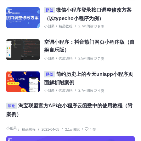
微信小程序登录接口调整修改方案
原创
（以typecho小程序为例）
小创果
/
精品教程
/
2.7w 阅读
9 赞
空调小程序：抖音热门网页小程序版（自
娱自乐版）
小创果
/
优质源码
/
2.5w 阅读
7 赞
简约历史上的今天uniapp小程序页
原创
面解析附案例
小创果
/
优质源码
/
2.7w 阅读
4 赞
淘宝联盟官方APi在小程序云函数中的使用教程（附
原创
案例）
小创果
/
精品教程
/
2021-04-05
/
2.1w 阅读
/
4 赞