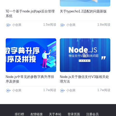
写一个基于node.js的api后台管理
关于typecho1.2适配的问题新版
系统
1.5w阅读
1.8w阅读
小创果
小创果
Node.js中常见的参数字典升序排
Node.js关于微信支付V3版相关处
序及拼接
理方法
1.7w阅读
1.7w阅读
小创果
小创果
排行榜
友情链接
关于本站
登录页面
注册会员