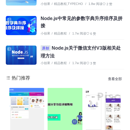
小创果
/
精品教程
,
TYPECHO
/
1.8w 阅读
2 赞
Node.js中常见的参数字典升序排序及拼
接
小创果
/
精品教程
/
1.7w 阅读
6 赞
Node.js关于微信支付V3版相关处
原创
理方法
小创果
/
精品教程
/
1.7w 阅读
3 赞
热门推荐
查看全部