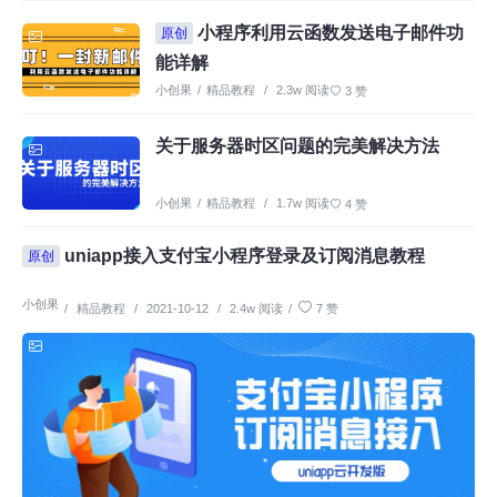
小程序利用云函数发送电子邮件功
原创
能详解
小创果
/
精品教程
/
2.3w 阅读
3 赞
关于服务器时区问题的完美解决方法
小创果
/
精品教程
/
1.7w 阅读
4 赞
uniapp接入支付宝小程序登录及订阅消息教程
原创
小创果
/
精品教程
/
2021-10-12
/
2.4w 阅读
/
7 赞