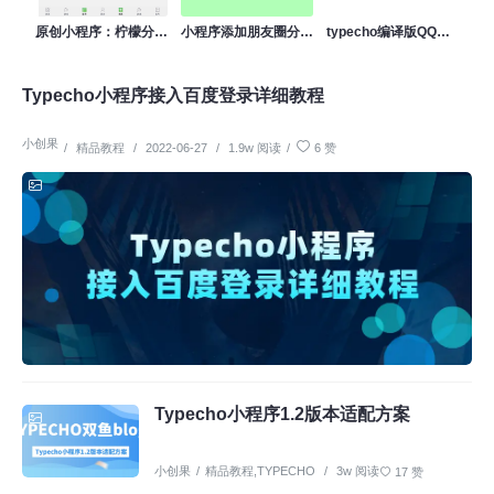
原创小程序：柠檬分享库，一款简单的分享资源站程序（可搭建APP）
小程序添加朋友圈分享功能详细教程
typecho编译版QQ小程序源码
Typecho小程序接入百度登录详细教程
小创果
/
精品教程
/
2022-06-27
/
1.9w 阅读
/
6 赞
Typecho小程序1.2版本适配方案
小创果
/
精品教程
,
TYPECHO
/
3w 阅读
17 赞