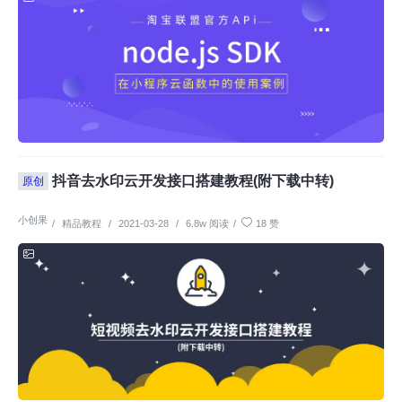
抖音去水印云开发接口搭建教程(附下载中转)
原创
小创果
/
精品教程
/
2021-03-28
/
6.8w 阅读
/
18 赞