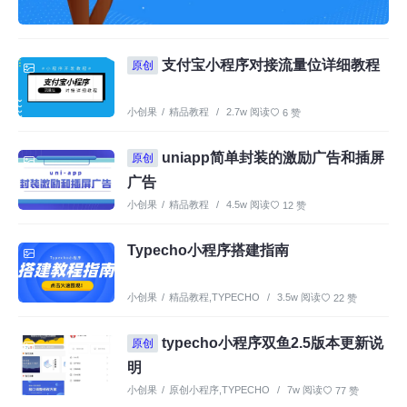
支付宝小程序对接流量位详细教程
原创
小创果
/
精品教程
/
2.7w 阅读
6 赞
uniapp简单封装的激励广告和插屏
原创
广告
小创果
/
精品教程
/
4.5w 阅读
12 赞
Typecho小程序搭建指南
小创果
/
精品教程
,
TYPECHO
/
3.5w 阅读
22 赞
typecho小程序双鱼2.5版本更新说
原创
明
小创果
/
原创小程序
,
TYPECHO
/
7w 阅读
77 赞