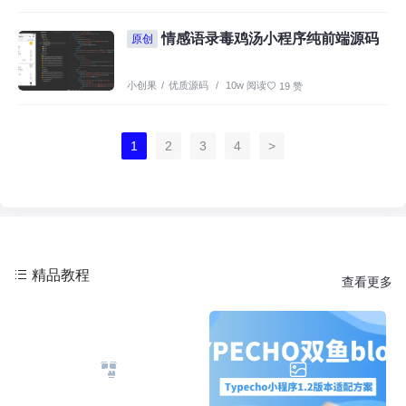
情感语录毒鸡汤小程序纯前端源码
原创
小创果
/
优质源码
/
10w 阅读
19 赞
1
2
3
4
>
精品教程
查看更多