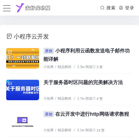
搜索
登录
小程序云开发
小程序利用云函数发送电子邮件功
原创
能详解
小创果
/
精品教程
/
2.3w 阅读
3 赞
关于服务器时区问题的完美解决方法
小创果
/
精品教程
/
1.7w 阅读
4 赞
在云开发中进行http网络请求教程
原创
小创果
/
精品教程
/
2.1w 阅读
14 赞