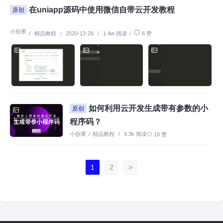
在uniapp源码中使用微信自带云开发教程
原创
小创果
/
精品教程
/
2020-12-28
/
1.4w 阅读
/
6 赞
如何利用云开发生成带有参数的小
原创
程序码？
小创果
/
精品教程
/
9.3k 阅读
10 赞
1
2
>