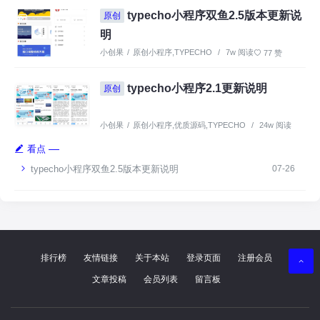
typecho小程序双鱼2.5版本更新说
原创
明
小创果
/
原创小程序
,
TYPECHO
/
7w 阅读
77 赞
typecho小程序2.1更新说明
原创
小创果
/
原创小程序
,
优质源码
,
TYPECHO
/
24w 阅读
85 赞
看点
typecho小程序双鱼2.5版本更新说明
07-26
排行榜
友情链接
关于本站
登录页面
注册会员
文章投稿
会员列表
留言板