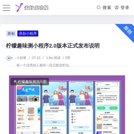
搜索
登录
原创
原创小程序
柠檬趣味测小程序2.0版本正式发布说明
小创果
/
07-15
/
1.8w 阅读
/
8赞
每一个优秀的人都有一段沉默的时光。
柠檬趣味测演示图