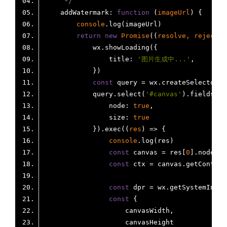
     */
    addWatermark: 
function
 (
imageUrl
) 
console
return
new
Promise
(
(
resolve, reject
) 
title
: 
'图片生成中...'
const
            query.select(
'#canvas'
node
: 
true
size
: 
true
            }).exec(
(
res
) =>
console
const
 canvas = res[
0
const
 ctx = canvas.getContext
const
const