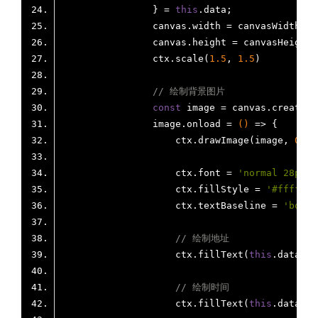
                } = 
this
                canvas.width = canvasWidth * 
                canvas.height = canvasHeight 
                ctx.scale(
1.5
, 
1.5
// 绘制背景图片
const
                image.onload = 
()
 =>
                    ctx.drawImage(image, 
0
, 
0
                    ctx.font = 
'normal 28px n
                    ctx.fillStyle = 
'#ffffff'
                    ctx.textBaseline = 
'botto
// 绘制地址
                    ctx.fillText(
this
.data.ad
// 绘制时间
                    ctx.fillText(
this
.data.da