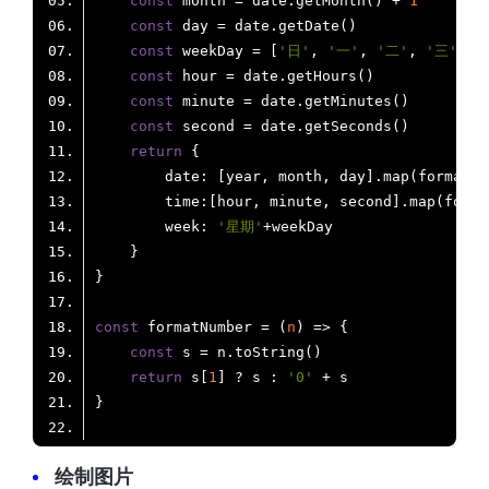
const
 month = date.getMonth() + 
1
const
const
 weekDay = [
'日'
, 
'一'
, 
'二'
, 
'三'
, 
'
const
const
const
return
date
: [year, month, day].map(formatNu
time
:[hour, minute, second].map(forma
week
: 
'星期'
const
 formatNumber = 
(
n
) =>
const
return
 s[
1
] ? s : 
'0'
绘制图片