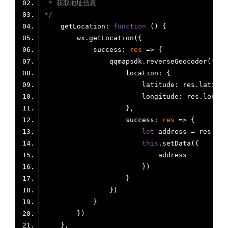
*/
    getLocation: 
function
 (
) 
success
: 
res
 =>
location
latitude
longitude
success
: 
res
 =>
let
this