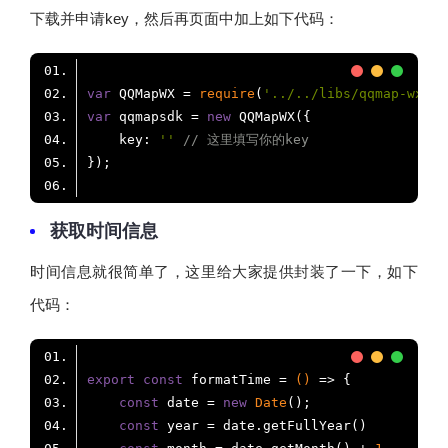
下载并申请key，然后再页面中加上如下代码：
var
 QQMapWX = 
require
(
'../../libs/qqmap-wx-js
var
 qqmapsdk = 
new
key
: 
''
// 这里填写你的key
获取时间信息
时间信息就很简单了，这里给大家提供封装了一下，如下
代码：
export
const
 formatTime = 
()
 =>
const
 date = 
new
Date
const