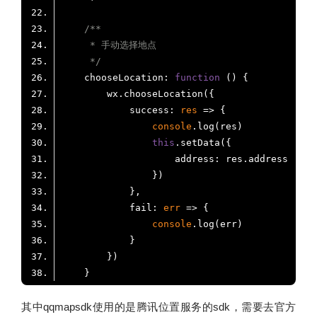
     */
    chooseLocation: 
function
 (
) 
success
: 
res
 =>
console
this
address
fail
: 
err
 =>
console
其中qqmapsdk使用的是腾讯位置服务的sdk，需要去官方