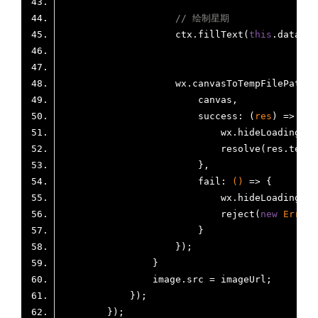
// 绘制星期
                    ctx.fillText(
this
.data.we
success
: 
(
res
) =>
fail
: 
()
 =>
                            reject(
new
Error
(