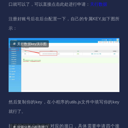
口就可以了，可以直接点击此处进行申请：
天行数据
注册好账号后在后台配置一下，自己的专属KEY,如下图所
示：
天行数据key演示图
然后复制你的key，在小程序的utils.js文件中填写你的key
就行了。
接着我们到主页申请对应的接口，具体需要申请四个接
垃圾分类小程序接口