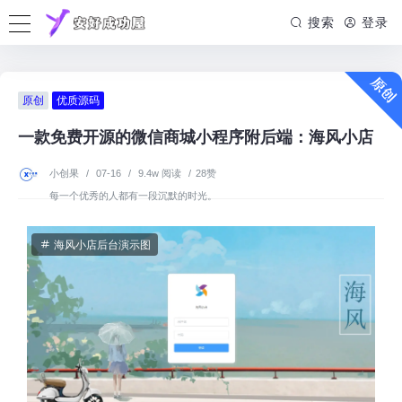
搜索
登录
原创
优质源码
一款免费开源的微信商城小程序附后端：海风小店
小创果
/
07-16
/
9.4w 阅读
/
28赞
每一个优秀的人都有一段沉默的时光。
海风小店后台演示图