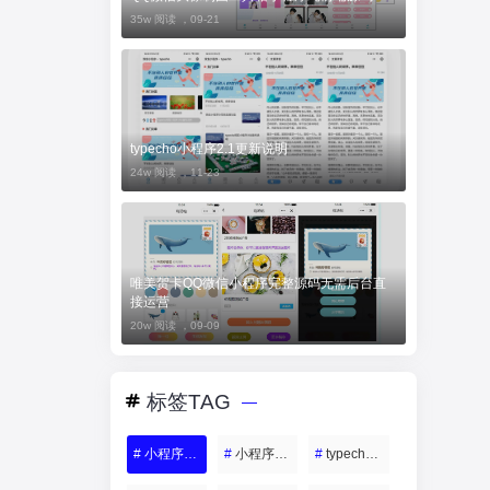
35w 阅读 ，
09-21
typecho小程序2.1更新说明
24w 阅读 ，
11-23
唯美贺卡QQ微信小程序完整源码无需后台直
接运营
20w 阅读 ，
09-09
标签TAG
#
小程序源码
#
小程序开发教程
#
typecho小程序